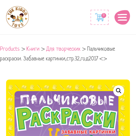
0
Products
>
Книги
>
Для творческих
>
Пальчиковые
раскраски. Забавные картинки,стр.32,год2017 <>
Пальчиковые
раскраски.
Забавные
картинки,стр.32,год2017
quantity