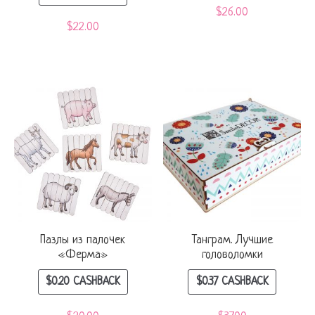
$
26.00
$
22.00
Пазлы из палочек
Танграм. Лучшие
«Ферма»
головоломки
$
0.20
CASHBACK
$
0.37
CASHBACK