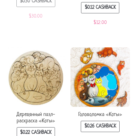
$
0.30
CASHBACK
$
0.12
CASHBACK
$
30.00
$
12.00
Деревянный пазл-
Головоломка «Коты»
раскраска «Коты»
$
0.26
CASHBACK
$
0.22
CASHBACK