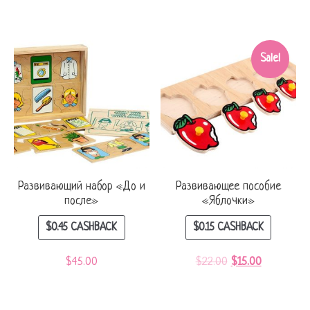
Sale!
Развивающий набор «До и
Развивающее пособие
после»
«Яблочки»
$
0.45
CASHBACK
$
0.15
CASHBACK
$
45.00
$
22.00
$
15.00