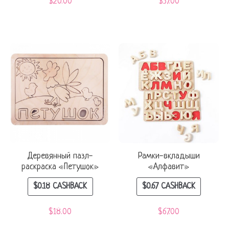
$
20.00
$
37.00
Деревянный пазл-
Рамки-вкладыши
раскраска «Петушок»
«Алфавит»
$
0.18
CASHBACK
$
0.67
CASHBACK
$
18.00
$
67.00