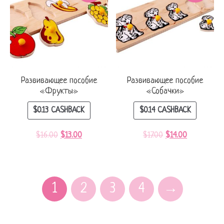
Развивающее пособие
Развивающее пособие
«Фрукты»
«Собачки»
$
0.13
CASHBACK
$
0.14
CASHBACK
$
16.00
$
13.00
$
17.00
$
14.00
1
2
3
4
→