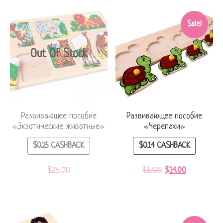
Sale!
Out Of Stock
Развивающее пособие
Развивающее пособие
«Экзотические животные»
«Черепахи»
$
0.25
CASHBACK
$
0.14
CASHBACK
$
25.00
$
17.00
$
14.00