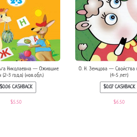
ьга Николаевна — Ожившие
О. Н. Земцова — Свойства
 (2-3 года) (нов.обл.)
(4-5 лет)
$
0.06
CASHBACK
$
0.07
CASHBACK
$
5.50
$
6.50