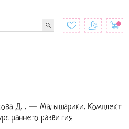
0
сова Д. . — Малышарики. Комплект
урс раннего развития