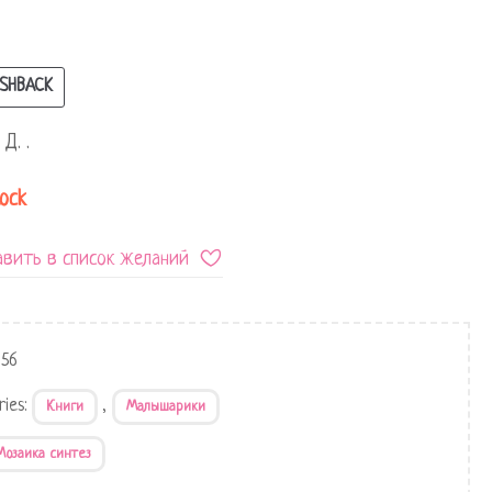
SHBACK
Д. .
tock
вить в список желаний
056
ries:
,
Книги
Малышарики
Мозаика синтез