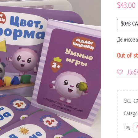
$
43.00
$
0.43
CA
Денисова 
Out of s
Доба
SKU:
1
Catego
Tag: