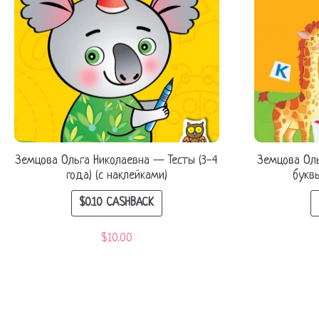
Земцова Ольга Николаевна — Тесты (3-4
Земцова Ол
года) (с наклейками)
буквы
$
0.10
CASHBACK
$
10.00