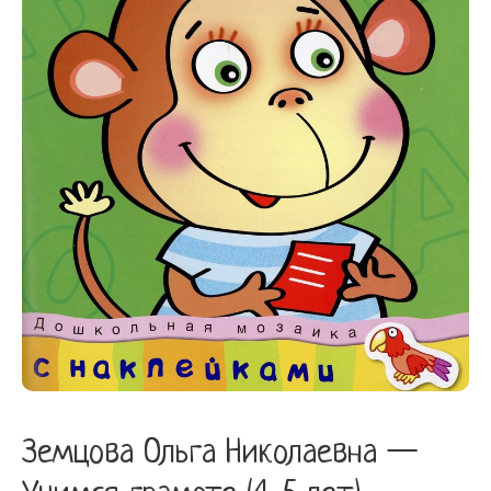
(4-
5
лет)
quantity
Земцова Ольга Николаевна —