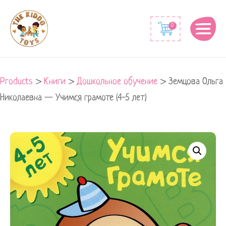
0
Products
>
Книги
>
Дошкольное обучение
>
Земцова Ольга
Николаевна — Учимся грамоте (4-5 лет)
Земцова
Ольга
Николаевна
-
Учимся
грамоте