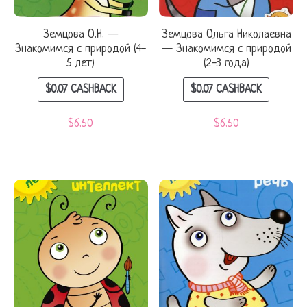
Земцова О.Н. —
Земцова Ольга Николаевна
Знакомимся с природой (4-
— Знакомимся с природой
5 лет)
(2-3 года)
$
0.07
CASHBACK
$
0.07
CASHBACK
$
6.50
$
6.50