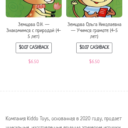
Земцова О.Н. —
Земцова Ольга Николаевна
Знакомимся с природой (4-
— Учимся грамоте (4-5
5 лет)
лет)
$
0.07
CASHBACK
$
0.07
CASHBACK
$
6.50
$
6.50
Компания Kiddo Toys, основанная в 2020 году, продает