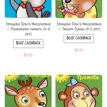
Земцова Ольга Николаевна
Земцова Ольга Николаевна
— Развиваем память (5-6
— Пишем буквы (4-5 лет)
лет)
$
0.07
CASHBACK
$
0.07
CASHBACK
$
6.50
$
6.50