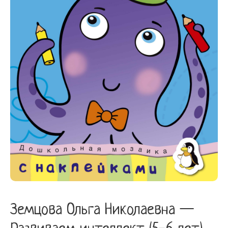
(5-
6
лет)
quantity
Земцова Ольга Николаевна —