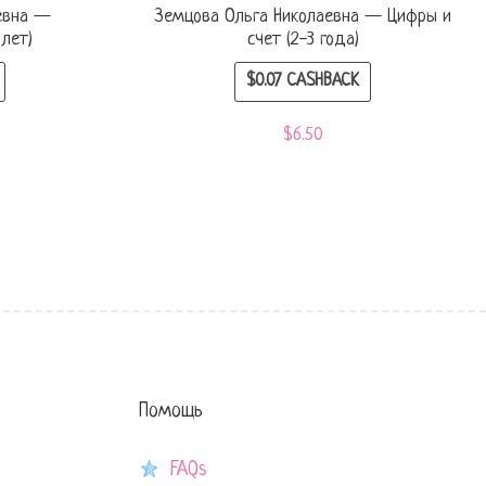
евна —
Земцова Ольга Николаевна — Цифры и
 лет)
счет (2-3 года)
$
0.07
CASHBACK
$
6.50
Помощь
FAQs