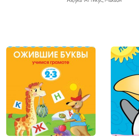
Азбука-Аттикус; Махаон