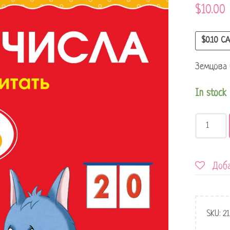
$
10.00
$
0.10
CA
Земцова 
In stock
Доба
SKU:
2