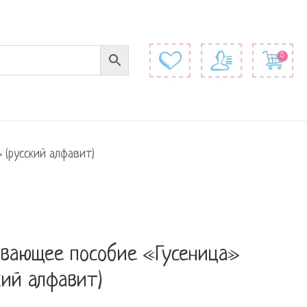
0
 (русский алфавит)
ивающее пособие «Гусеница»
кий алфавит)