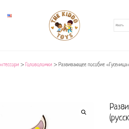
нтессори
>
Головоломки
>
Развивающее пособие «Гусеница»
Разв
(русс