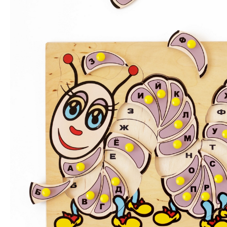
(русский
алфавит)
quantity