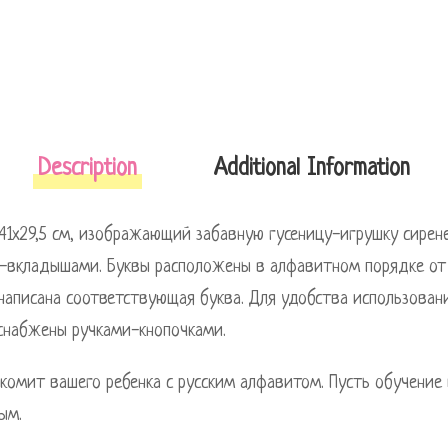
Description
Additional Information
1х29,5 см, изображающий забавную гусеницу-игрушку сирене
и-вкладышами. Буквы расположены в алфавитном порядке от 
аписана соответствующая буква. Для удобства использован
 снабжены ручками-кнопочками.
акомит вашего ребенка с русским алфавитом. Пусть обучение
ым.