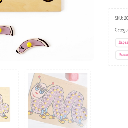
SKU:
2
Catego
Дере
Разви