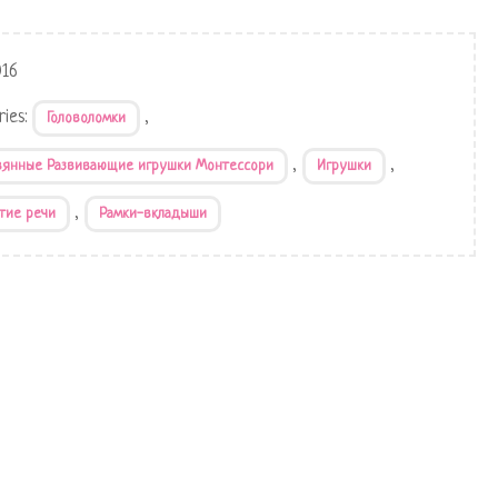
016
ries:
,
Головоломки
,
,
вянные Развивающие игрушки Монтессори
Игрушки
,
тие речи
Рамки-вкладыши