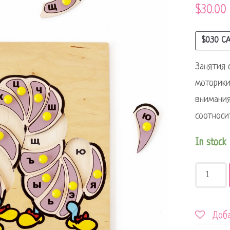
$
30.00
$
0.30
CA
Занятия 
моторики
внимания
соотноси
In stock
Доба