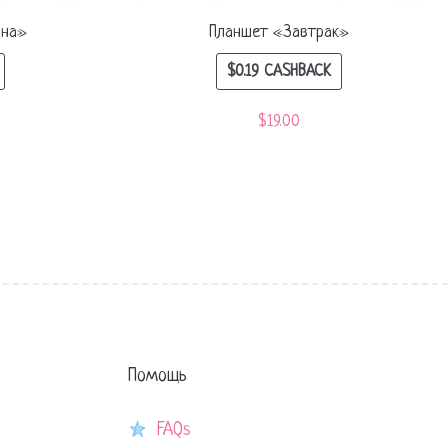
ина»
Планшет «Завтрак»
$
0.19
CASHBACK
$
19.00
Помощь
FAQs