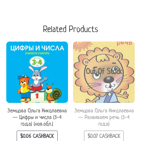
Related Products
Out Of Stock
Земцова Ольга Николаевна
Земцова Ольга Николаевна
— Цифры и числа (3-4
— Развиваем речь (3-4
года) (нов.обл.)
года)
$
0.06
CASHBACK
$
0.07
CASHBACK