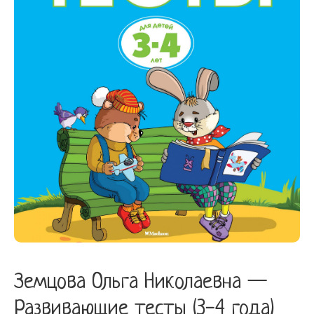
(3-
4
года)
(нов.обл.)
quantity
Земцова Ольга Николаевна —
Развивающие тесты (3-4 года)