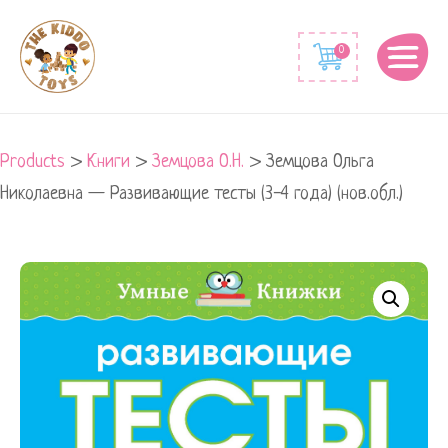
0
Products
>
Книги
>
Земцова О.Н.
>
Земцова Ольга
Николаевна — Развивающие тесты (3-4 года) (нов.обл.)
Земцова
Ольга
Николаевна
-
Развивающие
тесты