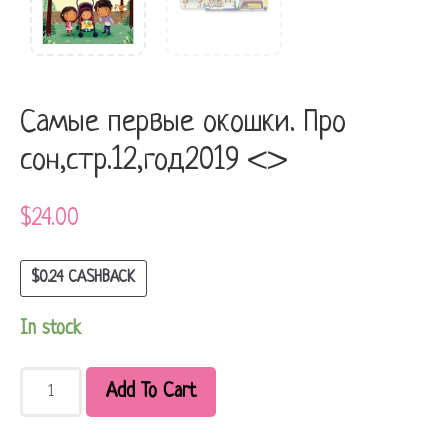
Самые первые окошки. Про
сон,стр.12,год2019 <>
$
24.00
$
0.24
CASHBACK
In stock
Add To Cart