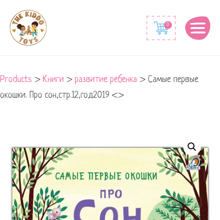
0
Products
>
Книги
>
развитие ребенка
>
Самые первые
окошки. Про сон,стр.12,год2019 <>
Самые
первые
окошки.
Про
сон,стр.12,год2019
quantity