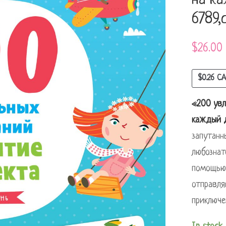
на ка
6789,
$
26.00
$
0.26
CA
«200 увл
каждый 
запутанн
любознат
помощью 
отправля
приключе