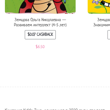
Земцова Ольга Николаевна —
Земцов
Развиваем интеллект (4-5 лет)
Знакомим
$
0.07
CASHBACK
$
6.50