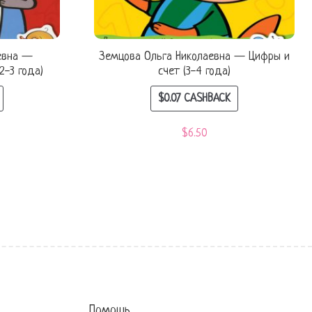
евна —
Земцова Ольга Николаевна — Цифры и
2-3 года)
счет (3-4 года)
$
0.07
CASHBACK
$
6.50
Помощь