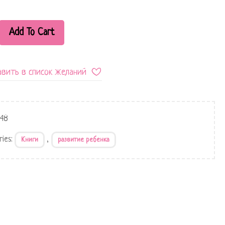
Add To Cart
вить в список желаний
248
ries:
,
Книги
развитие ребенка