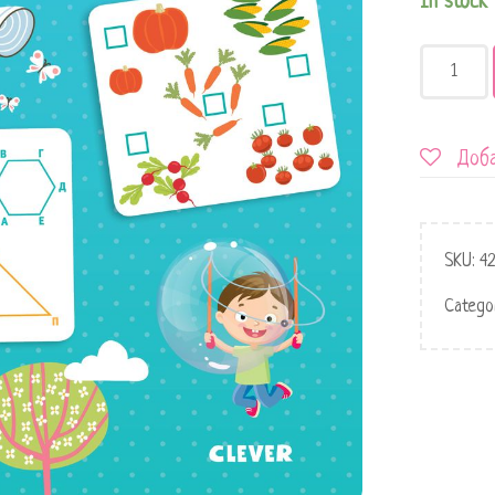
In stock
Доба
SKU:
4
Catego