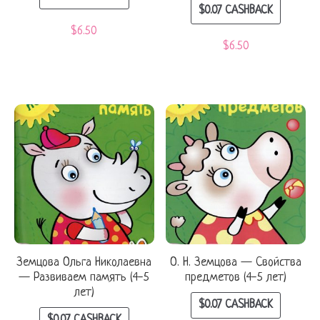
$
0.07
CASHBACK
$
6.50
$
6.50
Земцова Ольга Николаевна
О. Н. Земцова — Свойства
— Развиваем память (4-5
предметов (4-5 лет)
лет)
$
0.07
CASHBACK