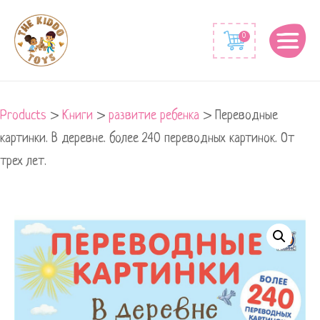
0
Products
>
Книги
>
развитие ребенка
>
Переводные
картинки. В деревне. более 240 переводных картинок. От
трех лет.
Переводные
картинки.
В
деревне.
более