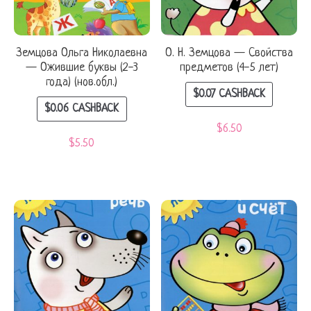
Земцова Ольга Николаевна
О. Н. Земцова — Свойства
— Ожившие буквы (2-3
предметов (4-5 лет)
года) (нов.обл.)
$
0.07
CASHBACK
$
0.06
CASHBACK
$
6.50
$
5.50