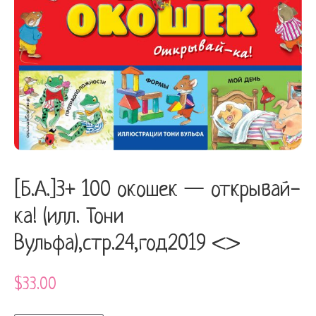
[Б.А.]3+ 100 окошек — открывай-
ка! (илл. Тони
Вульфа),стр.24,год2019 <>
$
33.00