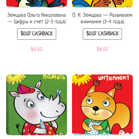
Земцова Ольга Николаевна
О. Н. Земцова — Развиваем
— Цифры и счет (2-3 года)
внимание (3-4 года)
$
0.07
CASHBACK
$
0.07
CASHBACK
$
6.50
$
6.50