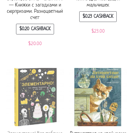
— Книжки с загадками и
мальчишек
сюрпризами. Разноцветный
$
0.23
CASHBACK
счет
$
0.20
CASHBACK
$
23.00
$
20.00
Out Of Stock