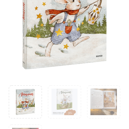
и
Маша
Судовых)
quantity