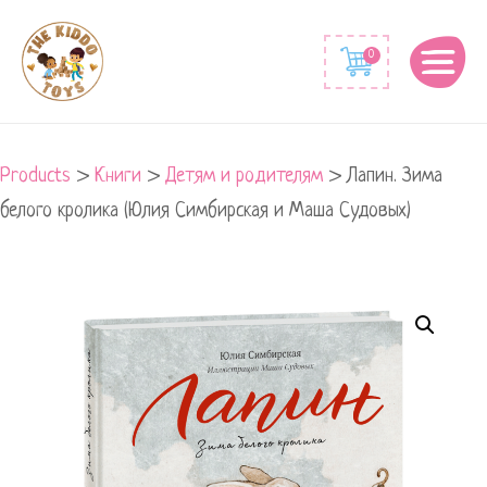
0
Products
>
Книги
>
Детям и родителям
>
Лапин. Зима
белого кролика (Юлия Симбирская и Маша Судовых)
Лапин.
Зима
белого
кролика
(Юлия
Симбирская