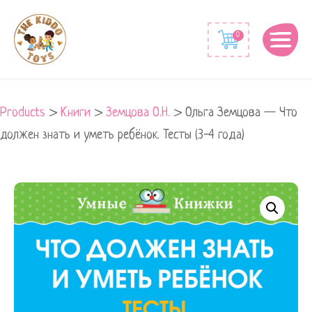
0
Products
>
Книги
>
Земцова О.Н.
>
Ольга Земцова — Что
должен знать и уметь ребёнок. Тесты (3-4 года)
Ольга
Земцова
-
Что
должен
знать