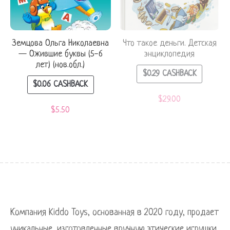
Земцова Ольга Николаевна
Что такое деньги. Детская
— Ожившие буквы (5-6
энциклопедия
лет) (нов.обл.)
$
0.29
CASHBACK
$
0.06
CASHBACK
$
29.00
$
5.50
Компания Kiddo Toys, основанная в 2020 году, продает
уникальные, изготовленные вручную этические игрушки