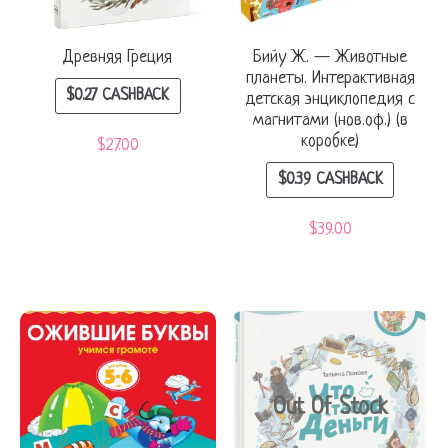
Древняя Греция
Бийу Ж. — Животные
планеты. Интерактивная
$
0.27
CASHBACK
детская энциклопедия с
магнитами (нов.оф.) (в
коробке)
$
27.00
$
0.39
CASHBACK
$
39.00
Out Of Stock