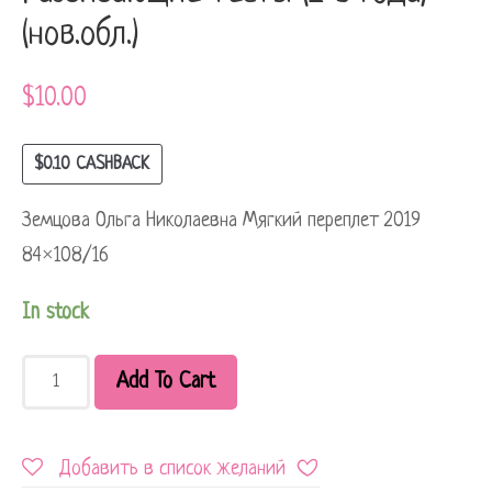
(нов.обл.)
$
10.00
$
0.10
CASHBACK
Земцова Ольга Николаевна Мягкий переплет 2019
84×108/16
In stock
Add To Cart
Добавить в список желаний