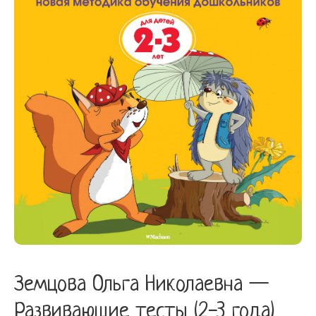
(2-
3
года)
(нов.обл.)
quantity
Земцова Ольга Николаевна —
Развивающие тесты (2-3 года)