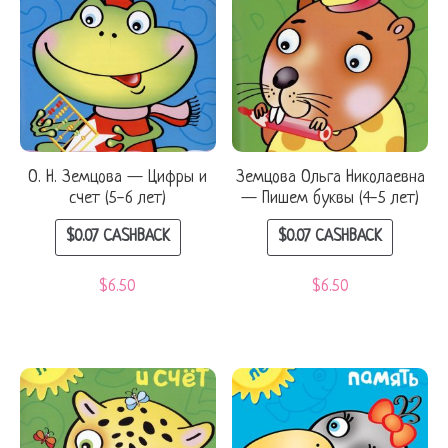
О. Н. Земцова — Цифры и
Земцова Ольга Николаевна
счет (5-6 лет)
— Пишем буквы (4-5 лет)
$
0.07
CASHBACK
$
0.07
CASHBACK
$
6.50
$
6.50