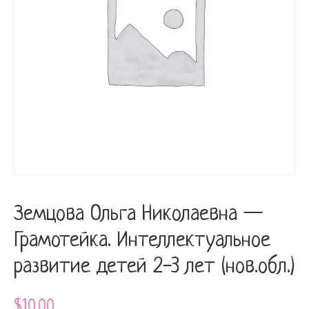
Интеллектуальное
развитие
детей
2-
3
лет
(нов.обл.)
quantity
Земцова Ольга Николаевна —
Грамотейка. Интеллектуальное
развитие детей 2-3 лет (нов.обл.)
$
10.00