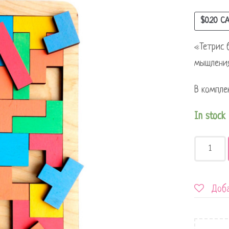
$
0.20
CA
«Тетрис 
мышления
В компле
In stock
Доба