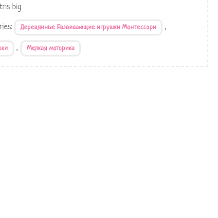
tris big
ries:
,
Деревянные Развивающие игрушки Монтессори
,
шки
Мелкая моторика