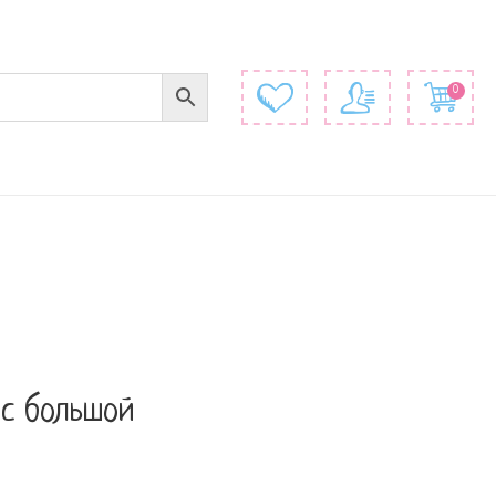
0
ис большой