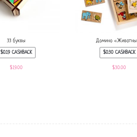
33 буквы
Домино «Животны
$
0.19
CASHBACK
$
0.30
CASHBACK
$
19.00
$
30.00