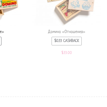
е»
Домино «Отношения»
$
0.33
CASHBACK
$
33.00