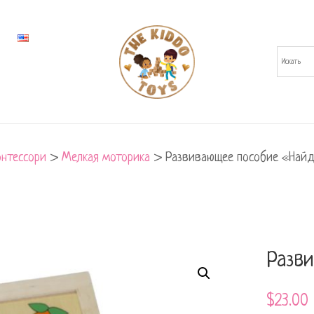
нтессори
>
Мелкая моторика
>
Развивающее пособие «Най
Разв
$
23.00