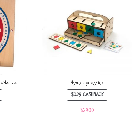
 «Часы»
Чудо-сундучок
$
0.29
CASHBACK
$
29.00