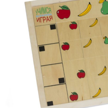
место"
quantity