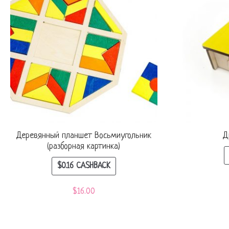
Деревянный планшет Восьмиугольник
Д
(разборная картинка)
$
0.16
CASHBACK
$
16.00