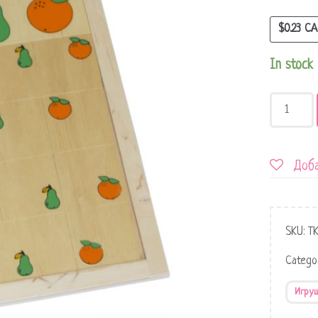
$
0.23
CA
In stock
Доба
SKU:
T
Catego
Игру