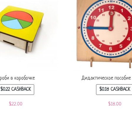
роби в коробочке
Дидактическое пособие
$
0.22
CASHBACK
$
0.18
CASHBACK
$
22.00
$
18.00