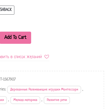
SHBACK
Add To Cart
вить в список желаний
KT-1567907
ries:
,
Деревянные Развивающие игрушки Монтессори
,
,
шки
Мелкая моторика
Развитие речи