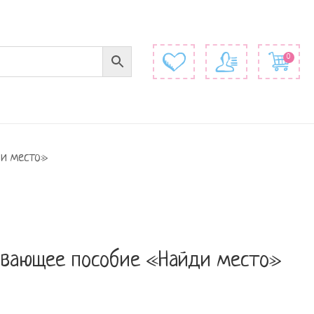
0
ди место»
ивающее пособие «Найди место»