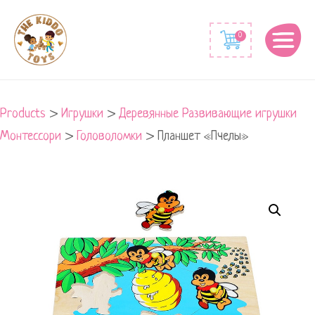
0
Products
>
Игрушки
>
Деревянные Развивающие игрушки
Монтессори
>
Головоломки
>
Планшет «Пчелы»
Планшет
"Пчелы"
quantity