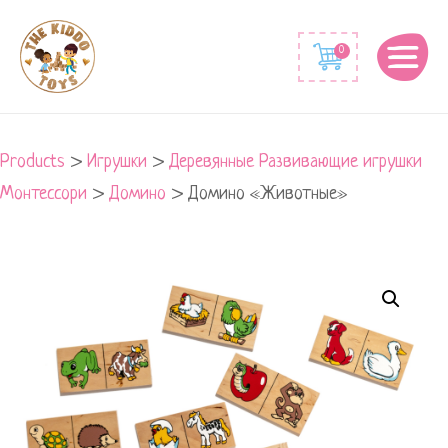
0
Products
>
Игрушки
>
Деревянные Развивающие игрушки
Монтессори
>
Домино
>
Домино «Животные»
Домино
"Животные"
quantity