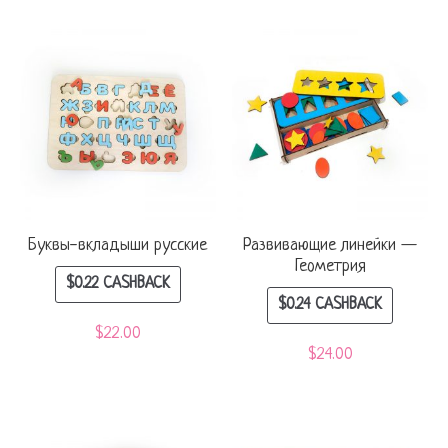
Буквы-вкладыши русские
Развивающие линейки —
Геометрия
$
0.22
CASHBACK
$
0.24
CASHBACK
$
22.00
$
24.00