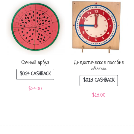
Сочный арбуз
Дидактическое пособие
«Часы»
$
0.24
CASHBACK
$
0.18
CASHBACK
$
24.00
$
18.00