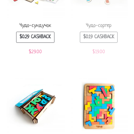
Чудо-сундучок
Чудо-сортер
$
0.29
CASHBACK
$
0.19
CASHBACK
$
29.00
$
19.00