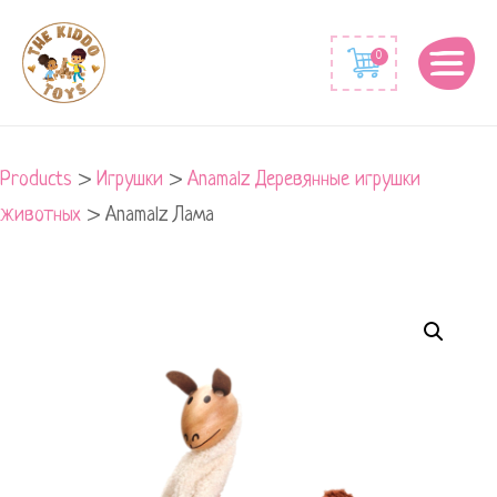
0
Products
>
Игрушки
>
Anamalz Деревянные игрушки
животных
>
Anamalz Лама
Anamalz
Лама
quantity