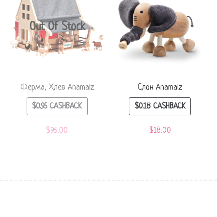
Out Of Stock
Ферма, Хлев Anamalz
Слон Anamalz
$
0.95
CASHBACK
$
0.18
CASHBACK
$
95.00
$
18.00