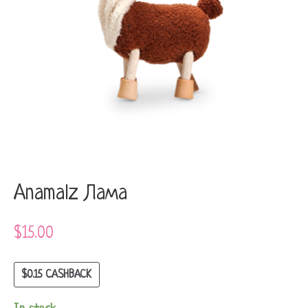
Anamalz Лама
$
15.00
$
0.15
CASHBACK