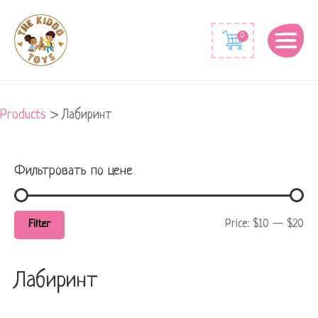
Min
Max
0
price
price
Products
>
Лабиринт
Фильтровать по цене
Price:
$10
—
$20
Filter
Лабиринт