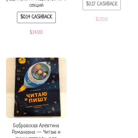
$
0.17
CASHBACK
секций
$
0.14
CASHBACK
$
17.00
$
14.00
Бобровская Алевтина
Романовна — Читаю и