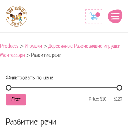
Min
Max
0
price
price
Products
>
Игрушки
>
Деревянные Развивающие игрушки
Монтессори
>
Развитие речи
Фильтровать по цене
Price:
$10
—
$120
Filter
Развитие речи